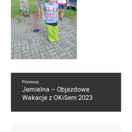
Nawigacja
Previous
wpisu
Jemielna – Objazdowe
Previous
post:
Wakacje z OKiSem 2023