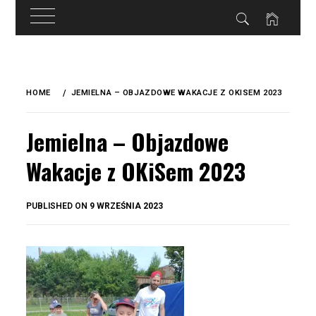
do
treści
Skip
to
HOME
JEMIELNA – OBJAZDOWE WAKACJE Z OKISEM 2023
content
Jemielna – Objazdowe
Wakacje z OKiSem 2023
BY
PUBLISHED ON
9 WRZEŚNIA 2023
OKIS