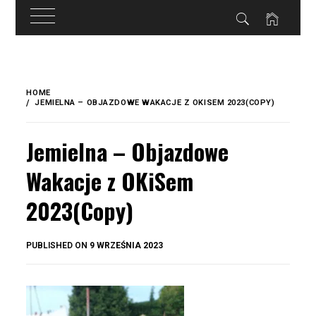
do
treści
Skip
to
HOME
content
JEMIELNA – OBJAZDOWE WAKACJE Z OKISEM 2023(COPY)
Jemielna – Objazdowe
Wakacje z OKiSem
2023(Copy)
BY
PUBLISHED ON
9 WRZEŚNIA 2023
OKIS