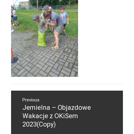
Nawigacja
Previous
wpisu
Jemielna – Objazdowe
Previous
post:
Wakacje z OKiSem
2023(Copy)