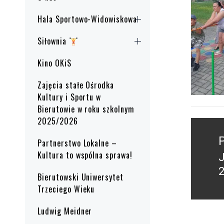
Hala Sportowo-Widowiskowa
Siłownia
Kino OKiS
Zajęcia stałe Ośrodka
Kultury i Sportu w
Bierutowie w roku szkolnym
2025/2026
Nawig
wpisu
Partnerstwo Lokalne –
Kultura to wspólna sprawa!
P
Bierutowski Uniwersytet
p
Trzeciego Wieku
Ludwig Meidner