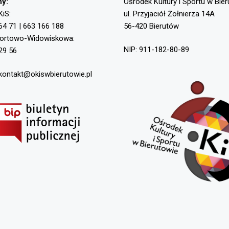
ny:
Ośrodek Kultury i Sportu w Bie
KiS:
ul. Przyjaciół Żołnierza 14A
64 71 | 663 166 188
56-420 Bierutów
portowo-Widowiskowa:
NIP: 911-182-80-89
29 56
 kontakt@okiswbierutowie.pl