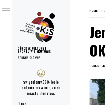
do
Skip
treści
to
HOME
content
Je
OK
OŚRODEK KULTURY I
SPORTU W BIERUTOWIE
STORNA GŁÓWNA
PUBLISHE
Primary
Menu
Świętujemy 760-lecie
nadania praw miejskich
miastu Bierutów.
O nas