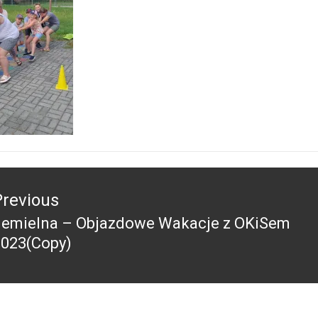
acja
Previous
Jemielna – Objazdowe Wakacje z OKiSem
revious
2023(Copy)
ost: