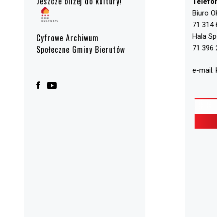
Jeszcze bliżej do kultury!
Telefo
Biuro O
71 314 
Hala S
Cyfrowe Archiwum
71 396 
Społeczne Gminy Bierutów
e-mail: