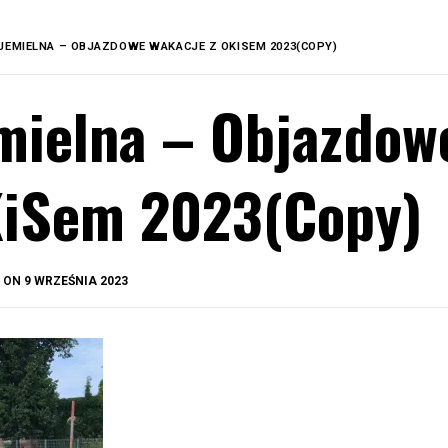
JEMIELNA – OBJAZDOWE WAKACJE Z OKISEM 2023(COPY)
mielna – Objazdow
iSem 2023(Copy)
BY
D ON
9 WRZEŚNIA 2023
OKIS