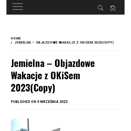
do
treści
Skip
to
HOME
content
JEMIELNA – OBJAZDOWE WAKACJE Z OKISEM 2023(COPY)
Jemielna – Objazdowe
Wakacje z OKiSem
2023(Copy)
BY
PUBLISHED ON
9 WRZEŚNIA 2023
OKIS