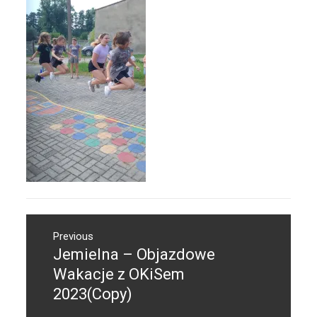
Nawigacja
Previous
wpisu
Jemielna – Objazdowe
Previous
post:
Wakacje z OKiSem
2023(Copy)