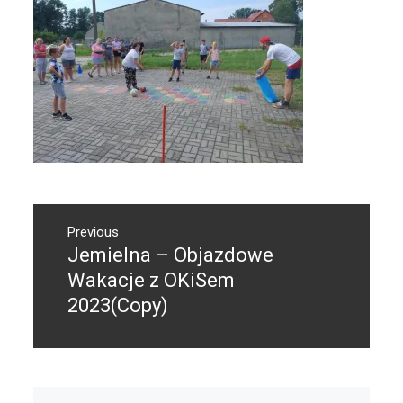
Nawigacja
Previous
wpisu
Jemielna – Objazdowe
Previous
post:
Wakacje z OKiSem
2023(Copy)