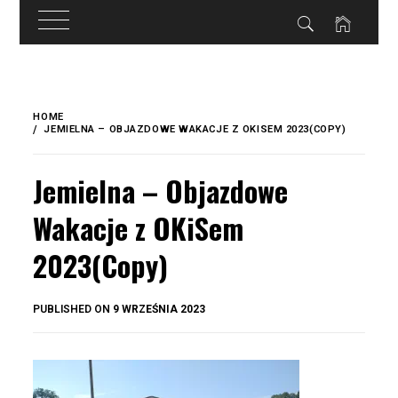
do
treści
Skip
to
HOME
content
JEMIELNA – OBJAZDOWE WAKACJE Z OKISEM 2023(COPY)
Jemielna – Objazdowe
Wakacje z OKiSem
2023(Copy)
BY
PUBLISHED ON
9 WRZEŚNIA 2023
OKIS