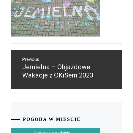
Nawigacja
Previous
wpisu
Jemielna – Objazdowe
Previous
post:
Wakacje z OKiSem 2023
POGODA W MIEŚCIE
Godzina po godzinie