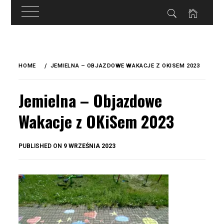
do
treści
Skip
to
HOME
JEMIELNA – OBJAZDOWE WAKACJE Z OKISEM 2023
content
Jemielna – Objazdowe
Wakacje z OKiSem 2023
BY
PUBLISHED ON
9 WRZEŚNIA 2023
OKIS