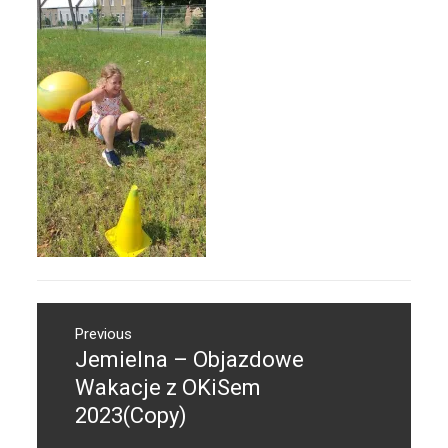
Nawigacja
Previous
wpisu
Jemielna – Objazdowe
Previous
post:
Wakacje z OKiSem
2023(Copy)