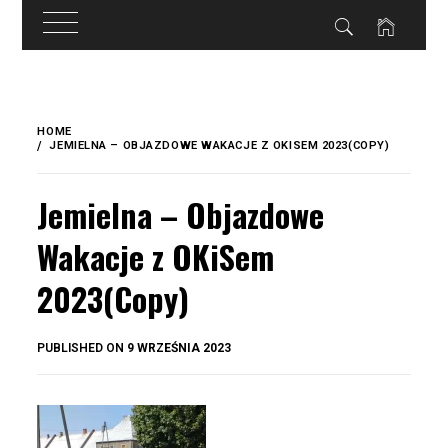
do
treści
Skip
to
HOME
content
JEMIELNA – OBJAZDOWE WAKACJE Z OKISEM 2023(COPY)
Jemielna – Objazdowe
Wakacje z OKiSem
2023(Copy)
BY
PUBLISHED ON
9 WRZEŚNIA 2023
OKIS