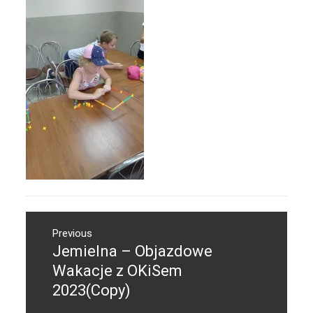
Nawigacja
Previous
wpisu
Jemielna – Objazdowe
Previous
post:
Wakacje z OKiSem
2023(Copy)