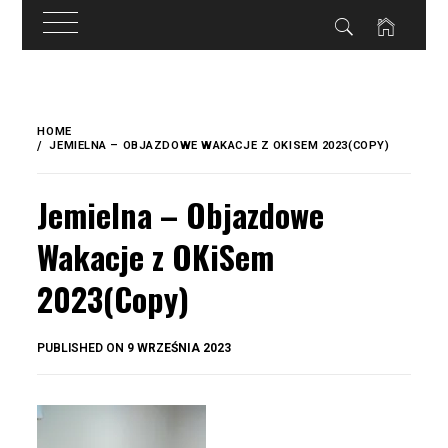
do
treści
Skip
to
HOME
content
JEMIELNA – OBJAZDOWE WAKACJE Z OKISEM 2023(COPY)
Jemielna – Objazdowe
Wakacje z OKiSem
2023(Copy)
BY
PUBLISHED ON
9 WRZEŚNIA 2023
OKIS