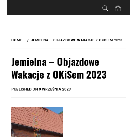
do
treści
Skip
to
HOME
JEMIELNA – OBJAZDOWE WAKACJE Z OKISEM 2023
content
Jemielna – Objazdowe
Wakacje z OKiSem 2023
BY
PUBLISHED ON
9 WRZEŚNIA 2023
OKIS