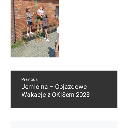
Nawigacja
Previous
wpisu
Jemielna – Objazdowe
Previous
post:
Wakacje z OKiSem 2023