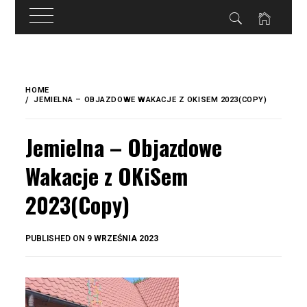
do
treści
Skip
to
HOME
content
JEMIELNA – OBJAZDOWE WAKACJE Z OKISEM 2023(COPY)
Jemielna – Objazdowe
Wakacje z OKiSem
2023(Copy)
BY
PUBLISHED ON
9 WRZEŚNIA 2023
OKIS