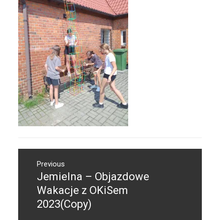
Nawigacja
Previous
wpisu
Jemielna – Objazdowe
Previous
post:
Wakacje z OKiSem
2023(Copy)