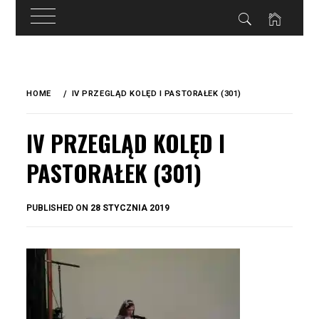
do
treści
Skip
to
HOME
IV PRZEGLĄD KOLĘD I PASTORAŁEK (301)
content
IV PRZEGLĄD KOLĘD I
PASTORAŁEK (301)
BY
PUBLISHED ON
28 STYCZNIA 2019
OKIS