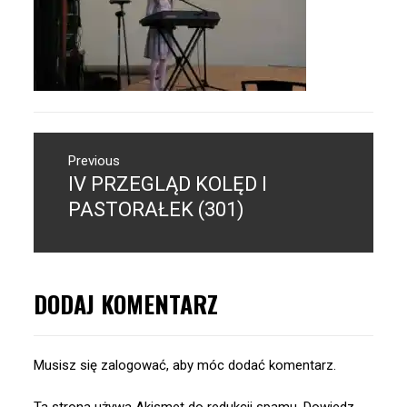
Nawigacja
Previous
wpisu
IV PRZEGLĄD KOLĘD I
Previous
post:
PASTORAŁEK (301)
DODAJ KOMENTARZ
Musisz się
zalogować
, aby móc dodać komentarz.