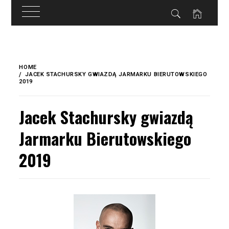
do
treści
Skip
to
HOME
content
JACEK STACHURSKY GWIAZDĄ JARMARKU BIERUTOWSKIEGO
2019
Jacek Stachursky gwiazdą
Jarmarku Bierutowskiego
2019