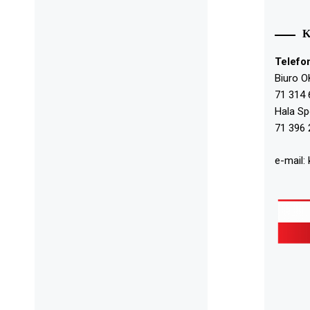
Telefo
Biuro O
71 314 
Hala S
71 396 
e-mail: