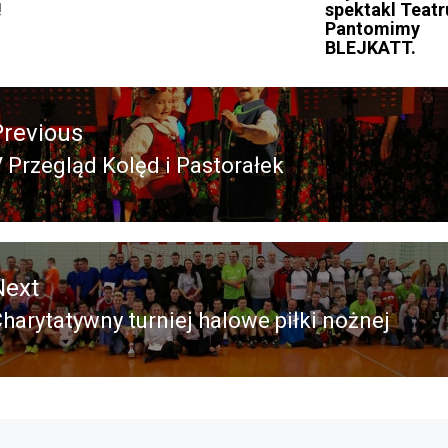
!
spektakl Teatr
Pantomimy
BLEJKATT.
acja
Previous
 Przegląd Kolęd i Pastorałek
revious
ost:
Next
harytatywny turniej halowe piłki nożnej
Next
ost: