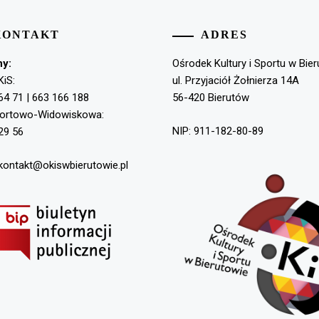
KONTAKT
ADRES
ny:
Ośrodek Kultury i Sportu w Bie
KiS:
ul. Przyjaciół Żołnierza 14A
64 71 | 663 166 188
56-420 Bierutów
portowo-Widowiskowa:
NIP: 911-182-80-89
29 56
 kontakt@okiswbierutowie.pl