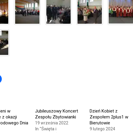
Click
to
share
on
r
Facebook
s
(Opens
in
new
w)
window)
leni w
Jubileuszowy Koncert
Dzień Kobiet z
 z okazji
Zespołu Zbytowianki
Zespołem 2plus1 w
rodowego Dnia
Bierutowie
19 września 2022
In "Święta i
9 lutego 2024