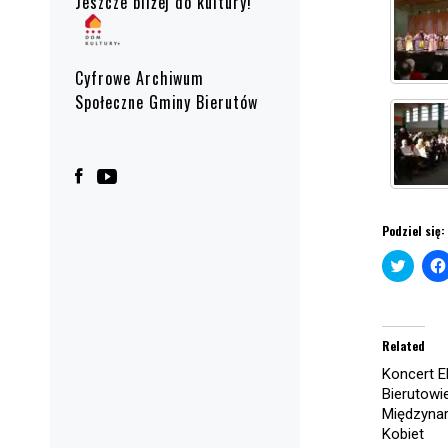
Jeszcze bliżej do kultury!
Cyfrowe Archiwum
Społeczne Gminy Bierutów
Podziel się:
Click
to
share
on
Twitte
(Open
in
Related
new
windo
Koncert E
Bierutowie
Międzyna
Kobiet