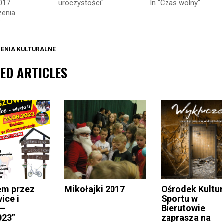
uroczystości"
In "Czas wolny"
017
zenia
"
ENIA KULTURALNE
ED ARTICLES
em przez
Mikołajki 2017
Ośrodek Kultur
ice i
Sportu w
 –
Bierutowie
023”
zaprasza na