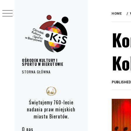
do
Skip
treści
to
HOME
content
Ko
Ko
OŚRODEK KULTURY I
SPORTU W BIERUTOWIE
STORNA GŁÓWNA
PUBLISHE
Primary
Menu
Świętujemy 760-lecie
nadania praw miejskich
miastu Bierutów.
O nas