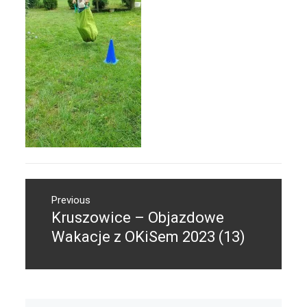
Nawigacja
Previous
wpisu
Kruszowice – Objazdowe
Previous
post:
Wakacje z OKiSem 2023 (13)