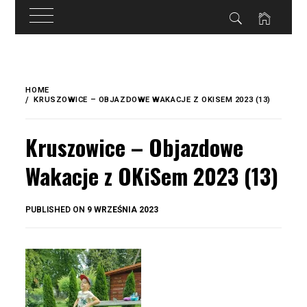
do
treści
Skip
to
HOME
content
KRUSZOWICE – OBJAZDOWE WAKACJE Z OKISEM 2023 (13)
Kruszowice – Objazdowe
Wakacje z OKiSem 2023 (13)
BY
PUBLISHED ON
9 WRZEŚNIA 2023
OKIS