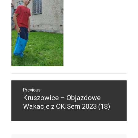
Nawigacja
Previous
wpisu
Kruszowice – Objazdowe
Previous
post:
Wakacje z OKiSem 2023 (18)