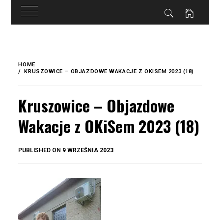
do
treści
Skip
to
HOME
content
KRUSZOWICE – OBJAZDOWE WAKACJE Z OKISEM 2023 (18)
Kruszowice – Objazdowe
Wakacje z OKiSem 2023 (18)
BY
PUBLISHED ON
9 WRZEŚNIA 2023
OKIS