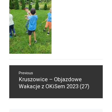
Nawigacja
Previous
wpisu
Kruszowice – Objazdowe
Previous
post:
Wakacje z OKiSem 2023 (27)