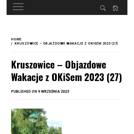
do
treści
Skip
to
HOME
content
KRUSZOWICE – OBJAZDOWE WAKACJE Z OKISEM 2023 (27)
Kruszowice – Objazdowe
Wakacje z OKiSem 2023 (27)
BY
PUBLISHED ON
9 WRZEŚNIA 2023
OKIS