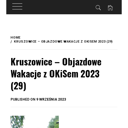
do
treści
Skip
to
HOME
content
KRUSZOWICE – OBJAZDOWE WAKACJE Z OKISEM 2023 (29)
Kruszowice – Objazdowe
Wakacje z OKiSem 2023
(29)
BY
PUBLISHED ON
9 WRZEŚNIA 2023
OKIS