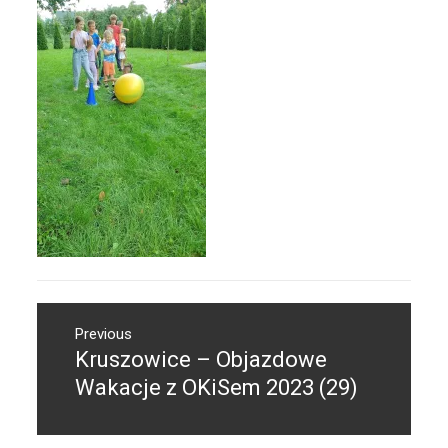
Nawigacja
Previous
wpisu
Kruszowice – Objazdowe
Previous
post:
Wakacje z OKiSem 2023 (29)