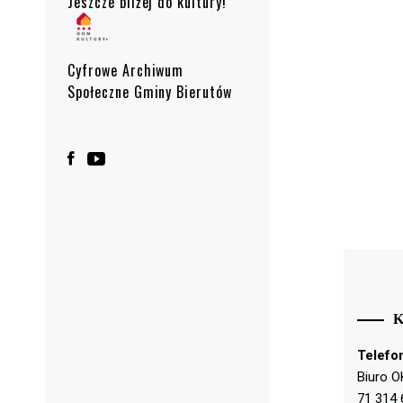
Jeszcze bliżej do kultury!
Cyfrowe Archiwum
Społeczne Gminy Bierutów
Telefo
Biuro O
71 314 