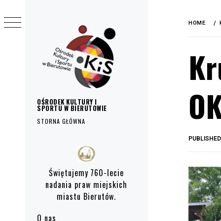
do
Skip
treści
to
HOME
content
Kr
OK
OŚRODEK KULTURY I
SPORTU W BIERUTOWIE
STORNA GŁÓWNA
PUBLISHE
Primary
Menu
Świętujemy 760-lecie
nadania praw miejskich
miastu Bierutów.
O nas