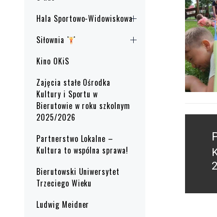
Hala Sportowo-Widowiskowa
Siłownia
Kino OKiS
Zajęcia stałe Ośrodka
Kultury i Sportu w
Bierutowie w roku szkolnym
2025/2026
Nawig
wpisu
Partnerstwo Lokalne –
Kultura to wspólna sprawa!
P
2
Bierutowski Uniwersytet
p
Trzeciego Wieku
Ludwig Meidner