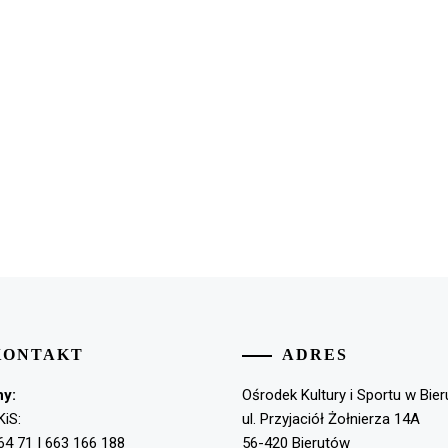
KONTAKT
ADRES
ny:
Ośrodek Kultury i Sportu w Bie
KiS:
ul. Przyjaciół Żołnierza 14A
64 71 | 663 166 188
56-420 Bierutów