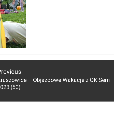
acja
Previous
Kruszowice – Objazdowe Wakacje z OKiSem
revious
023 (50)
ost: