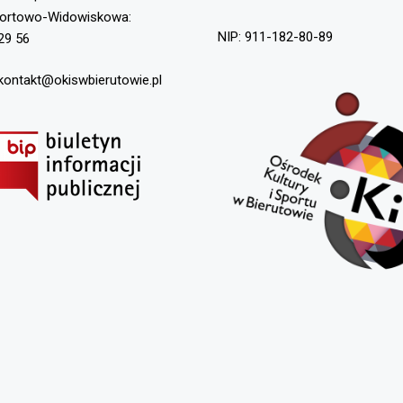
portowo-Widowiskowa:
NIP: 911-182-80-89
29 56
 kontakt@okiswbierutowie.pl