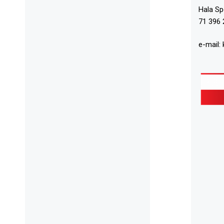
Hala S
71 396 
e-mail: