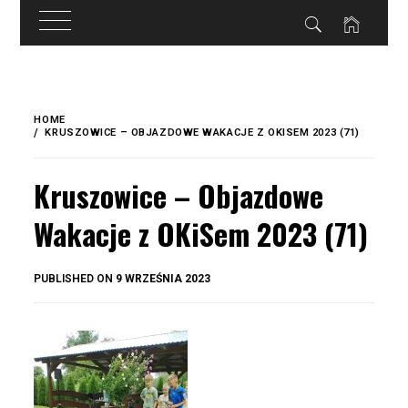
do
treści
Skip
to
HOME
content
KRUSZOWICE – OBJAZDOWE WAKACJE Z OKISEM 2023 (71)
Kruszowice – Objazdowe
Wakacje z OKiSem 2023 (71)
BY
PUBLISHED ON
9 WRZEŚNIA 2023
OKIS