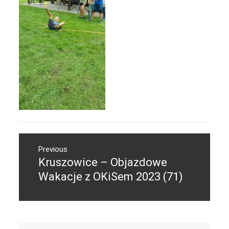
Nawigacja
Previous
wpisu
Kruszowice – Objazdowe
Previous
post:
Wakacje z OKiSem 2023 (71)