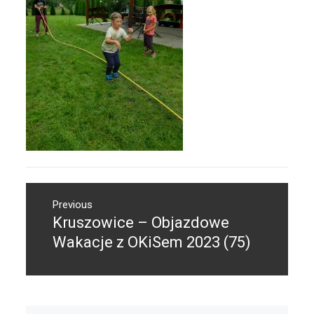
Nawigacja
Previous
wpisu
Kruszowice – Objazdowe
Previous
post:
Wakacje z OKiSem 2023 (75)