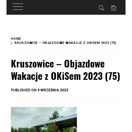
do
treści
Skip
to
HOME
content
KRUSZOWICE – OBJAZDOWE WAKACJE Z OKISEM 2023 (75)
Kruszowice – Objazdowe
Wakacje z OKiSem 2023 (75)
BY
PUBLISHED ON
9 WRZEŚNIA 2023
OKIS