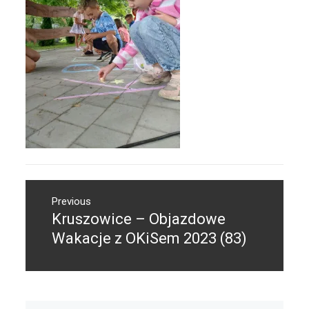
Nawigacja
Previous
wpisu
Kruszowice – Objazdowe
Previous
post:
Wakacje z OKiSem 2023 (83)