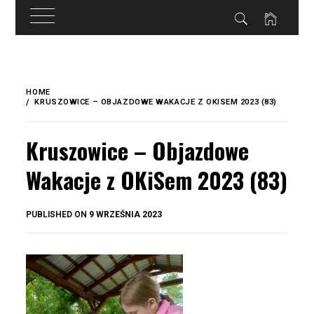
do
treści
Skip
to
HOME
content
KRUSZOWICE – OBJAZDOWE WAKACJE Z OKISEM 2023 (83)
Kruszowice – Objazdowe
Wakacje z OKiSem 2023 (83)
BY
PUBLISHED ON
9 WRZEŚNIA 2023
OKIS