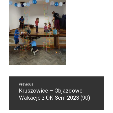
Nawigacja
Previous
wpisu
Kruszowice – Objazdowe
Previous
post:
Wakacje z OKiSem 2023 (90)