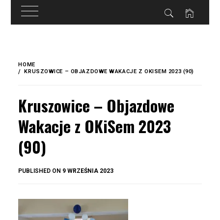
do
treści
Skip
to
HOME
content
KRUSZOWICE – OBJAZDOWE WAKACJE Z OKISEM 2023 (90)
Kruszowice – Objazdowe
Wakacje z OKiSem 2023
(90)
BY
PUBLISHED ON
9 WRZEŚNIA 2023
OKIS