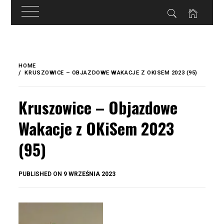
do
treści
Skip
to
HOME
content
KRUSZOWICE – OBJAZDOWE WAKACJE Z OKISEM 2023 (95)
Kruszowice – Objazdowe
Wakacje z OKiSem 2023
(95)
BY
PUBLISHED ON
9 WRZEŚNIA 2023
OKIS