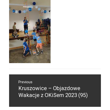
Nawigacja
Previous
wpisu
Kruszowice – Objazdowe
Previous
post:
Wakacje z OKiSem 2023 (95)