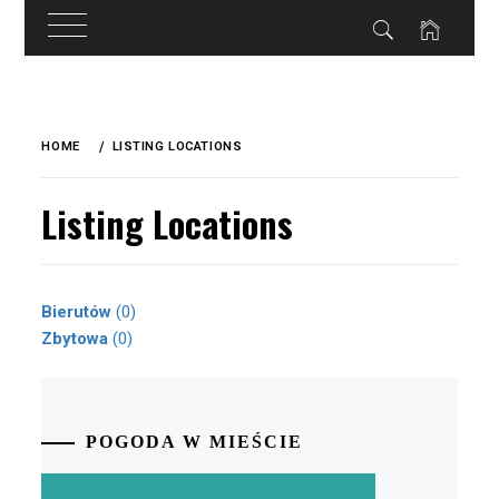
do
treści
Skip
to
HOME
LISTING LOCATIONS
content
Listing Locations
Bierutów
(0)
Zbytowa
(0)
POGODA W MIEŚCIE