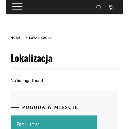
do
treści
Skip
to
HOME
LOKALIZACJA
content
Lokalizacja
No listings found
POGODA W MIEŚCIE