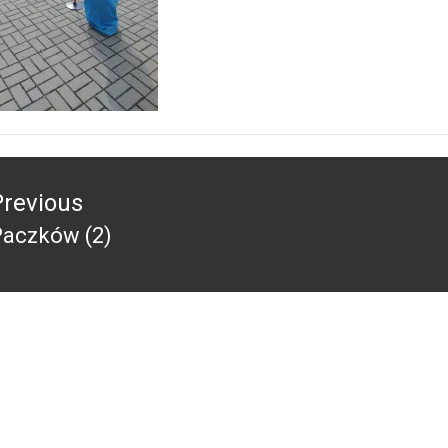
acja
Previous
Paczków (2)
revious
ost: