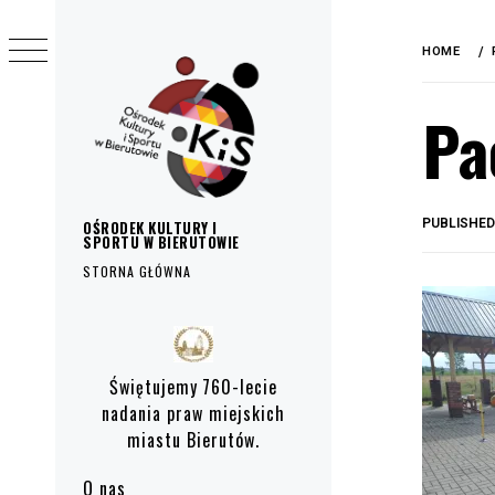
do
Skip
treści
to
HOME
content
Pa
PUBLISHE
OŚRODEK KULTURY I
SPORTU W BIERUTOWIE
STORNA GŁÓWNA
Primary
Menu
Świętujemy 760-lecie
nadania praw miejskich
miastu Bierutów.
O nas