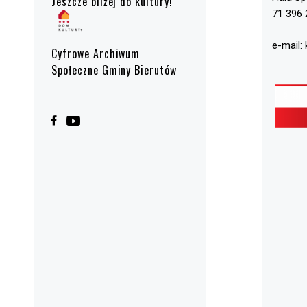
Jeszcze bliżej do kultury!
71 396 
e-mail:
Cyfrowe Archiwum
Społeczne Gminy Bierutów