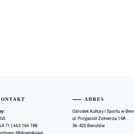
KONTAKT
ADRES
ny:
Ośrodek Kultury i Sportu w Bie
KiS:
ul. Przyjaciół Żołnierza 14A
64 71 | 663 166 188
56-420 Bierutów
portowo-Widowiskowa: