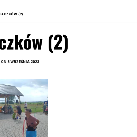
PACZKÓW (2)
czków (2)
BY
D ON
8 WRZEŚNIA 2023
OKIS