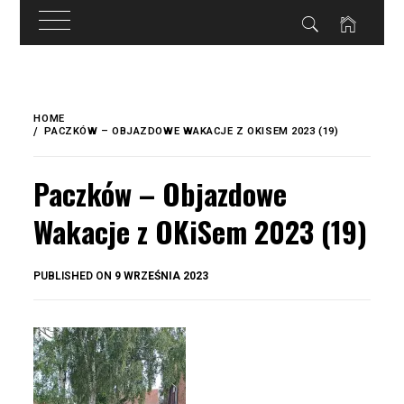
do
treści
Skip
to
HOME
content
PACZKÓW – OBJAZDOWE WAKACJE Z OKISEM 2023 (19)
Paczków – Objazdowe
Wakacje z OKiSem 2023 (19)
BY
PUBLISHED ON
9 WRZEŚNIA 2023
OKIS