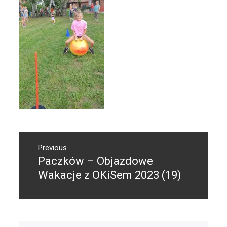
Nawigacja
Previous
wpisu
Paczków – Objazdowe
Previous
post:
Wakacje z OKiSem 2023 (19)