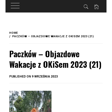
do
treści
Skip
to
HOME
content
PACZKÓW – OBJAZDOWE WAKACJE Z OKISEM 2023 (21)
Paczków – Objazdowe
Wakacje z OKiSem 2023 (21)
BY
PUBLISHED ON
9 WRZEŚNIA 2023
OKIS