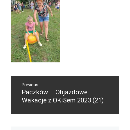
Nawigacja
Previous
wpisu
Paczków – Objazdowe
Previous
post:
Wakacje z OKiSem 2023 (21)