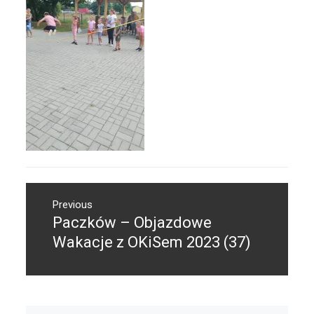
Nawigacja
Previous
wpisu
Paczków – Objazdowe
Previous
post:
Wakacje z OKiSem 2023 (37)