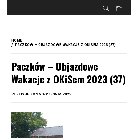
do
treści
Skip
to
HOME
content
PACZKÓW – OBJAZDOWE WAKACJE Z OKISEM 2023 (37)
Paczków – Objazdowe
Wakacje z OKiSem 2023 (37)
BY
PUBLISHED ON
9 WRZEŚNIA 2023
OKIS