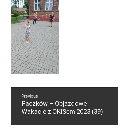
Nawigacja
Previous
wpisu
Paczków – Objazdowe
Previous
post:
Wakacje z OKiSem 2023 (39)