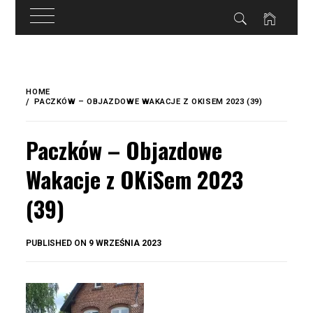
do
treści
Skip
to
HOME
content
PACZKÓW – OBJAZDOWE WAKACJE Z OKISEM 2023 (39)
Paczków – Objazdowe
Wakacje z OKiSem 2023
(39)
BY
PUBLISHED ON
9 WRZEŚNIA 2023
OKIS