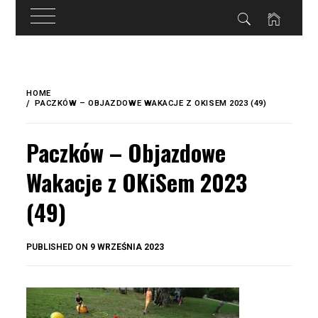
do
treści
Skip
to
HOME
content
PACZKÓW – OBJAZDOWE WAKACJE Z OKISEM 2023 (49)
Paczków – Objazdowe
Wakacje z OKiSem 2023
(49)
BY
PUBLISHED ON
9 WRZEŚNIA 2023
OKIS