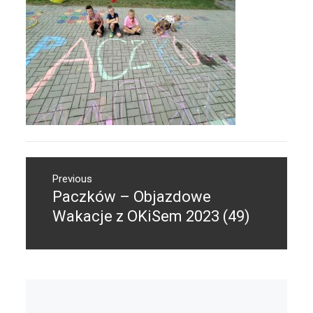
Nawigacja
Previous
wpisu
Paczków – Objazdowe
Previous
post:
Wakacje z OKiSem 2023 (49)