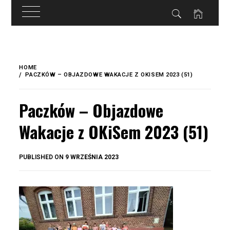
do
treści
Skip
to
HOME
content
PACZKÓW – OBJAZDOWE WAKACJE Z OKISEM 2023 (51)
Paczków – Objazdowe
Wakacje z OKiSem 2023 (51)
BY
PUBLISHED ON
9 WRZEŚNIA 2023
OKIS