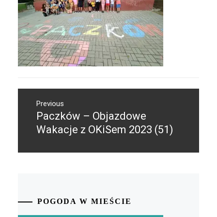
Nawigacja
Previous
wpisu
Paczków – Objazdowe
Previous
post:
Wakacje z OKiSem 2023 (51)
POGODA W MIEŚCIE