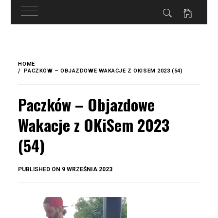
do
treści
Skip
to
HOME
content
PACZKÓW – OBJAZDOWE WAKACJE Z OKISEM 2023 (54)
Paczków – Objazdowe
Wakacje z OKiSem 2023
(54)
BY
PUBLISHED ON
9 WRZEŚNIA 2023
OKIS