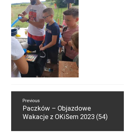
Nawigacja
Previous
wpisu
Paczków – Objazdowe
Previous
post:
Wakacje z OKiSem 2023 (54)