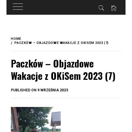
do
treści
Skip
to
HOME
content
PACZKÓW – OBJAZDOWE WAKACJE Z OKISEM 2023 (7)
Paczków – Objazdowe
Wakacje z OKiSem 2023 (7)
BY
PUBLISHED ON
9 WRZEŚNIA 2023
OKIS