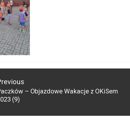
acja
Previous
Paczków – Objazdowe Wakacje z OKiSem
revious
023 (9)
ost: