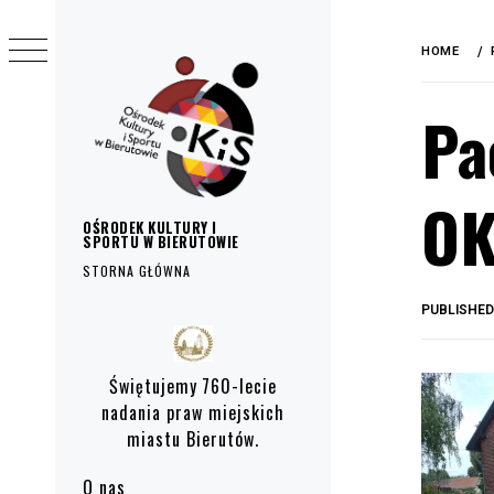
do
Skip
treści
to
HOME
content
Pa
OK
OŚRODEK KULTURY I
SPORTU W BIERUTOWIE
STORNA GŁÓWNA
PUBLISHE
Primary
Menu
Świętujemy 760-lecie
nadania praw miejskich
miastu Bierutów.
O nas