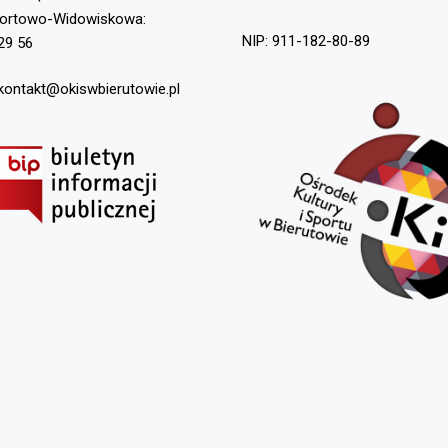
portowo-Widowiskowa:
NIP: 911-182-80-89
29 56
 kontakt@okiswbierutowie.pl