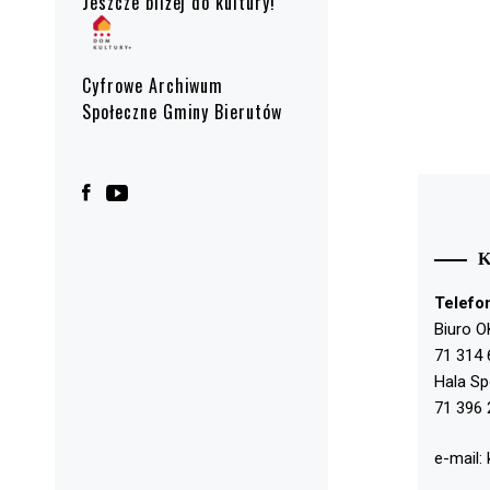
Jeszcze bliżej do kultury!
Cyfrowe Archiwum
Społeczne Gminy Bierutów
Telefo
Biuro O
71 314 
Hala S
71 396 
e-mail: