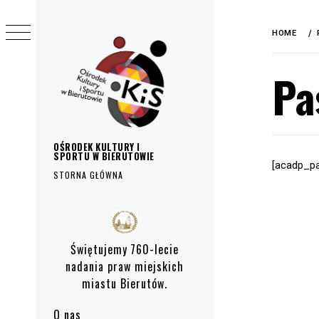
do
Skip
treści
to
HOME
content
Pa
OŚRODEK KULTURY I
SPORTU W BIERUTOWIE
[acadp_p
STORNA GŁÓWNA
Primary
Menu
Świętujemy 760-lecie
nadania praw miejskich
miastu Bierutów.
O nas