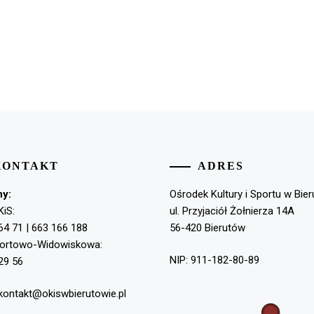
KONTAKT
ADRES
ny:
Ośrodek Kultury i Sportu w Bie
KiS:
ul. Przyjaciół Żołnierza 14A
64 71 | 663 166 188
56-420 Bierutów
portowo-Widowiskowa:
NIP: 911-182-80-89
29 56
 kontakt@okiswbierutowie.pl