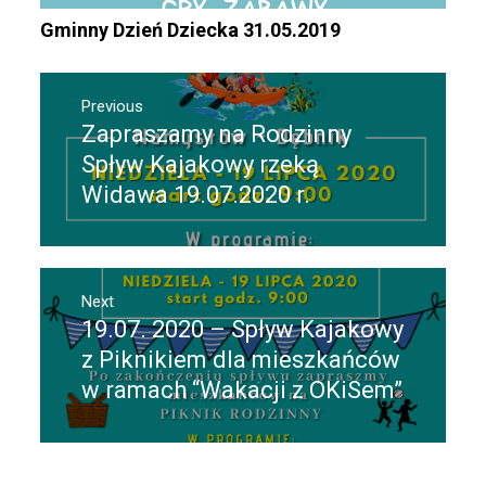
Gminny Dzień Dziecka 31.05.2019
Nawigacja
Previous
wpisu
Zapraszamy na Rodzinny
Previous
post:
Spływ Kajakowy rzeką
Widawa 19.07.2020 r.
Next
19.07. 2020 – Spływ Kajakowy
Next
post:
z Piknikiem dla mieszkańców
w ramach “Wakacji z OKiSem”