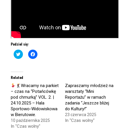
Podziel się:
Click
Click
to
to
share
share
on
on
Twitter
Facebook
(Opens
(Opens
in
in
Related
new
new
window)
window)
Wracamy na parkiet
Zapraszamy młodzież na
– czas na “Potańcówkę
warsztaty “Mini
pod chmurką” VOL. 2. |
Reportażu” w ramach
24.10.2025 – Hala
zadania “Jeszcze bliżej
Sportowo-Widowiskowa
do Kultury!”
w Bierutowie.
23 czerwca 2025
In "Czas wolny"
10 października 2025
In "Czas wolny"