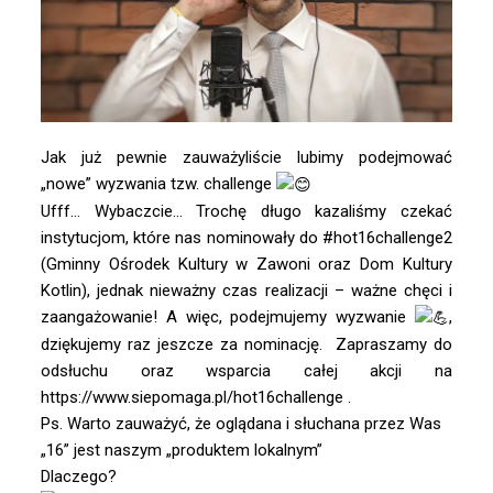
Jak już pewnie zauważyliście lubimy podejmować
„nowe” wyzwania tzw. challenge
Ufff… Wybaczcie… Trochę długo kazaliśmy czekać
instytucjom, które nas nominowały do #hot16challenge2
(
Gminny Ośrodek Kultury w Zawoni
oraz
Dom Kultury
Kotlin
), jednak nieważny czas realizacji – ważne chęci i
zaangażowanie! A więc, podejmujemy wyzwanie
,
dziękujemy raz jeszcze za nominację. Zapraszamy do
odsłuchu oraz wsparcia całej akcji na
https://www.siepomaga.pl/hot16challenge
.
Ps. Warto zauważyć, że oglądana i słuchana przez Was
„16” jest naszym „produktem lokalnym”
Dlaczego?