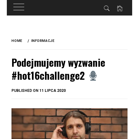
do
treści
Skip
to
HOME
INFORMACJE
content
Podejmujemy wyzwanie
#hot16challenge2
BY
PUBLISHED ON
11 LIPCA 2020
OKIS