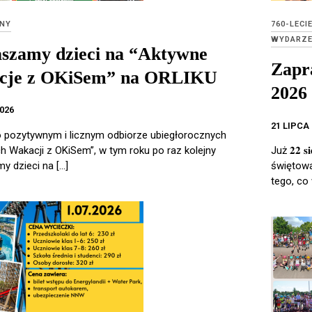
NY
760-LECI
WYDARZE
szamy dzieci na “Aktywne
Zapr
cje z OKiSem” na ORLIKU
2026
2026
21 LIPCA
 pozytywnym i licznym odbiorze ubiegłorocznych
h Wakacji z OKiSem”, w tym roku po raz kolejny
Już 𝟐𝟐 
y dzieci na […]
świętowa
tego, co