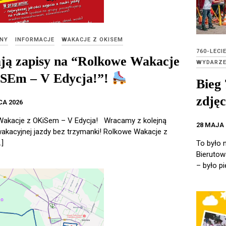
NY
INFORMACJE
WAKACJE Z OKISEM
760-LECI
ją zapisy na “Rolkowe Wakacje
WYDARZE
SEm – V Edycja!”!
Bieg 
zdjęc
CA 2026
Wakacje z OKiSem – V Edycja! Wracamy z kolejną
28 MAJA 
akacyjnej jazdy bez trzymanki! Rolkowe Wakacje z
]
To było 
Bierutow
– było pi