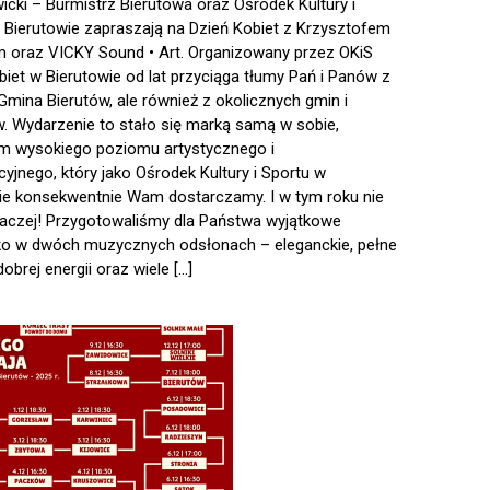
wicki – Burmistrz Bierutowa oraz Ośrodek Kultury i
 Bierutowie zapraszają na Dzień Kobiet z Krzysztofem
im oraz VICKY Sound • Art. Organizowany przez OKiS
biet w Bierutowie od lat przyciąga tłumy Pań i Panów z
 Gmina Bierutów, ale również z okolicznych gmin i
. Wydarzenie to stało się marką samą w sobie,
m wysokiego poziomu artystycznego i
cyjnego, który jako Ośrodek Kultury i Sportu w
ie konsekwentnie Wam dostarczamy. I w tym roku nie
naczej! Przygotowaliśmy dla Państwa wyjątkowe
o w dwóch muzycznych odsłonach – eleganckie, pełne
dobrej energii oraz wiele […]