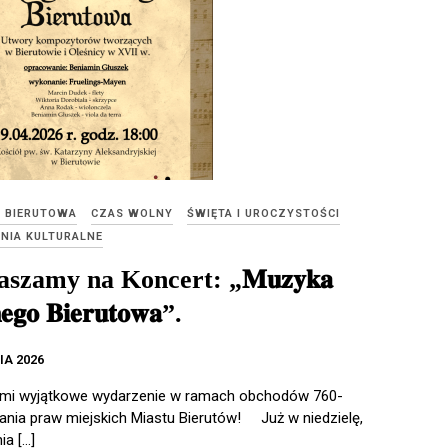
E BIERUTOWA
CZAS WOLNY
ŚWIĘTA I UROCZYSTOŚCI
NIA KULTURALNE
szamy na Koncert: „𝐌𝐮𝐳𝐲𝐤𝐚
𝐞𝐠𝐨 𝐁𝐢𝐞𝐫𝐮𝐭𝐨𝐰𝐚”.
IA 2026
ami wyjątkowe wydarzenie w ramach obchodów 760-
dania praw miejskich Miastu Bierutów! Już w niedzielę,
ia […]