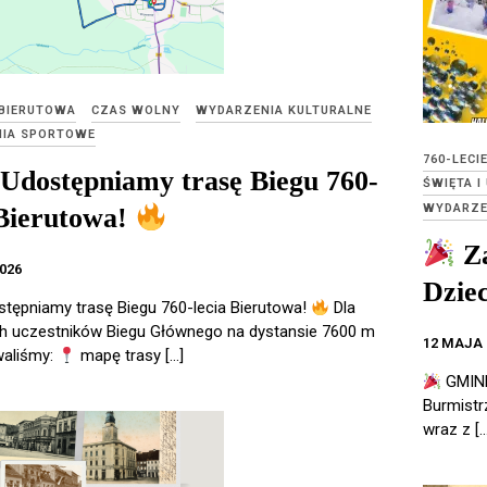
 BIERUTOWA
CZAS WOLNY
WYDARZENIA KULTURALNE
IA SPORTOWE
760-LECI
Udostępniamy trasę Biegu 760-
ŚWIĘTA I
WYDARZE
 Bierutowa!
Za
026
Dziec
tępniamy trasę Biegu 760-lecia Bierutowa!
Dla
h uczestników Biegu Głównego na dystansie 7600 m
12 MAJA 
waliśmy:
mapę trasy […]
GMINN
Burmistr
wraz z […