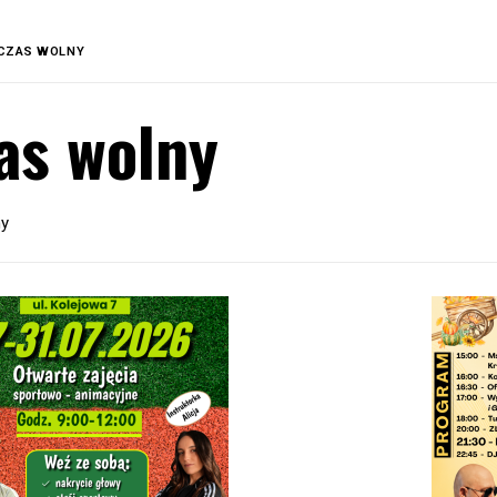
CZAS WOLNY
as wolny
ny