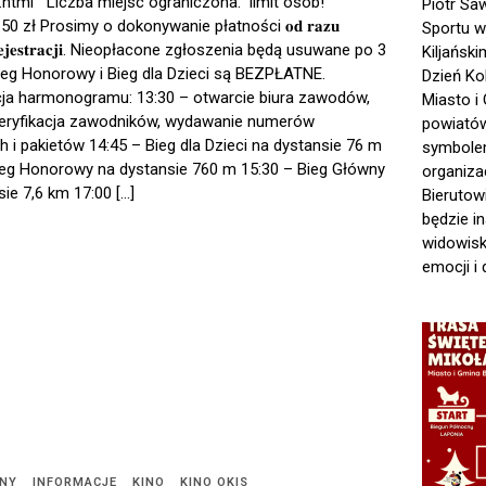
.html Liczba miejsc ograniczona: limit osób!
Piotr Sa
0 zł Prosimy o dokonywanie płatności 𝐨𝐝 𝐫𝐚𝐳𝐮
Sportu w
𝐬 𝐫𝐞𝐣𝐞𝐬𝐭𝐫𝐚𝐜𝐣𝐢. Nieopłacone zgłoszenia będą usuwane po 3
Kiljańsk
ieg Honorowy i Bieg dla Dzieci są BEZPŁATNE.
Dzień Ko
cja harmonogramu: 13:30 – otwarcie biura zawodów,
Miasto i
weryfikacja zawodników, wydawanie numerów
powiatów
h i pakietów 14:45 – Bieg dla Dzieci na dystansie 76 m
symbole
ieg Honorowy na dystansie 760 m 15:30 – Bieg Główny
organiza
ie 7,6 km 17:00 […]
Bierutow
będzie i
widowisk
emocji i 
NY
INFORMACJE
KINO
KINO OKIS