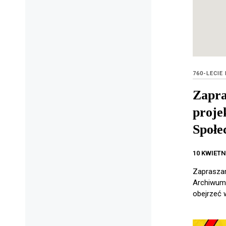
760-LECIE
Zapra
proje
Społe
10 KWIETN
Zapraszam
Archiwum 
obejrzeć 