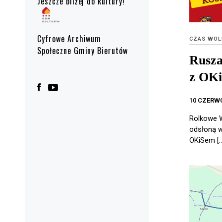
Jeszcze bliżej do kultury!
Cyfrowe Archiwum
CZAS WOL
Społeczne Gminy Bierutów
Rusza
z OKi
10 CZERW
Rolkowe 
odsłoną w
OKiSem […