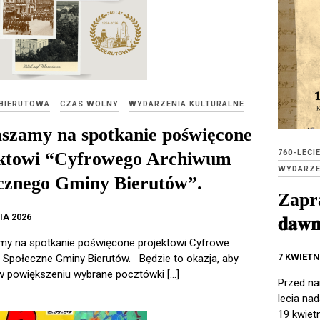
 BIERUTOWA
CZAS WOLNY
WYDARZENIA KULTURALNE
szamy na spotkanie poświęcone
760-LECI
ktowi “Cyfrowego Archiwum
WYDARZE
cznego Gminy Bierutów”.
Zapra
IA 2026
𝐝𝐚𝐰𝐧
y na spotkanie poświęcone projektowi Cyfrowe
7 KWIETN
Społeczne Gminy Bierutów. Będzie to okazja, aby
w powiększeniu wybrane pocztówki […]
Przed n
lecia na
19 kwietn