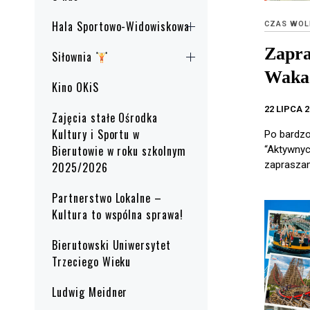
Hala Sportowo-Widowiskowa
CZAS WOL
Zapra
Siłownia
Waka
Kino OKiS
22 LIPCA 
Zajęcia stałe Ośrodka
Kultury i Sportu w
Po bardzo
Bierutowie w roku szkolnym
“Aktywnyc
zapraszam
2025/2026
Partnerstwo Lokalne –
Kultura to wspólna sprawa!
Bierutowski Uniwersytet
Trzeciego Wieku
Ludwig Meidner