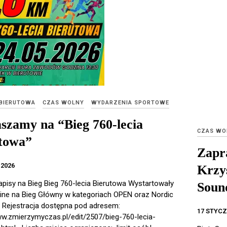
 BIERUTOWA
CZAS WOLNY
WYDARZENIA SPORTOWE
szamy na “Bieg 760-lecia
CZAS WO
towa”
Zapr
2026
Krzy
apisy na Bieg Bieg 760-lecia Bierutowa Wystartowały
Sound
line na Bieg Główny w kategoriach OPEN oraz Nordic
Rejestracja dostępna pod adresem:
17 STYCZ
ww.zmierzymyczas.pl/edit/2507/bieg-760-lecia-