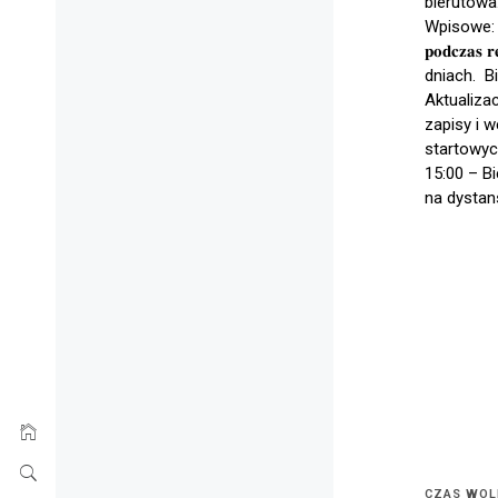
bierutowa
Wpisowe: 5
𝐩𝐨𝐝𝐜𝐳𝐚
dniach. B
Aktualiza
zapisy i 
startowyc
15:00 – B
na dystans
CZAS WOL