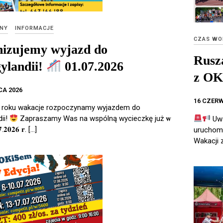
NY
INFORMACJE
CZAS WO
izujemy wyjazd do
Rusz
ylandii!
01.07.2026
z OK
CA 2026
16 CZER
 roku wakacje rozpoczynamy wyjazdem do
ii!
Zapraszamy Was na wspólną wycieczkę już 𝐰
Uwa
𝟎𝟕.𝟐𝟎𝟐𝟔 𝐫. […]
uruchomi
Wakacji 