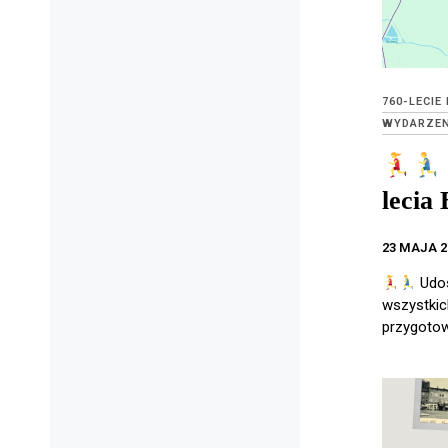
760-LECIE
WYDARZEN
lecia
23 MAJA 2
Udos
wszystkic
przygoto