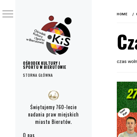
do
Skip
treści
to
HOME
content
Cz
czas wol
OŚRODEK KULTURY I
SPORTU W BIERUTOWIE
STORNA GŁÓWNA
Primary
Menu
Świętujemy 760-lecie
nadania praw miejskich
miastu Bierutów.
O nas