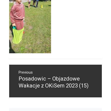
Nawigacja
Previous
wpisu
Posadowic – Objazdowe
Previous
post:
Wakacje z OKiSem 2023 (15)