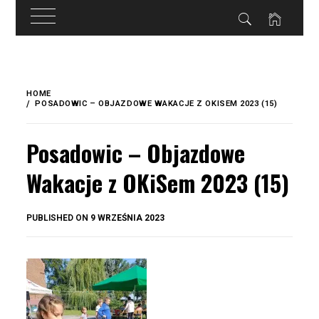
do
treści
Skip
to
HOME
content
POSADOWIC – OBJAZDOWE WAKACJE Z OKISEM 2023 (15)
Posadowic – Objazdowe
Wakacje z OKiSem 2023 (15)
BY
PUBLISHED ON
9 WRZEŚNIA 2023
OKIS