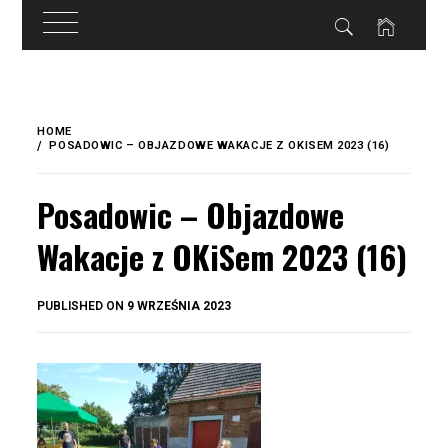
do
treści
Skip
to
HOME
content
POSADOWIC – OBJAZDOWE WAKACJE Z OKISEM 2023 (16)
Posadowic – Objazdowe
Wakacje z OKiSem 2023 (16)
BY
PUBLISHED ON
9 WRZEŚNIA 2023
OKIS