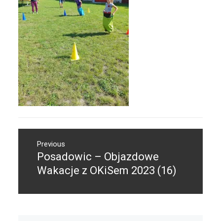
Nawigacja
Previous
wpisu
Posadowic – Objazdowe
Previous
post:
Wakacje z OKiSem 2023 (16)