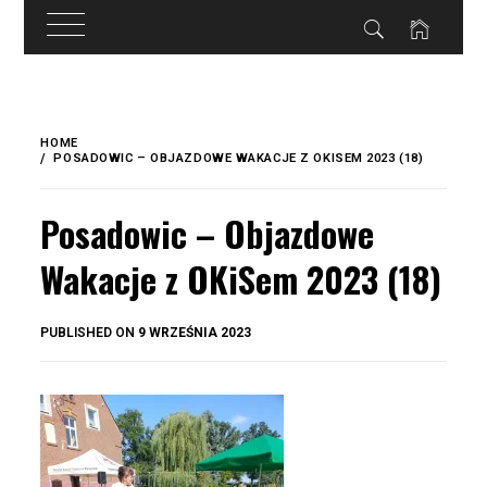
do
treści
Skip
to
HOME
content
POSADOWIC – OBJAZDOWE WAKACJE Z OKISEM 2023 (18)
Posadowic – Objazdowe
Wakacje z OKiSem 2023 (18)
BY
PUBLISHED ON
9 WRZEŚNIA 2023
OKIS