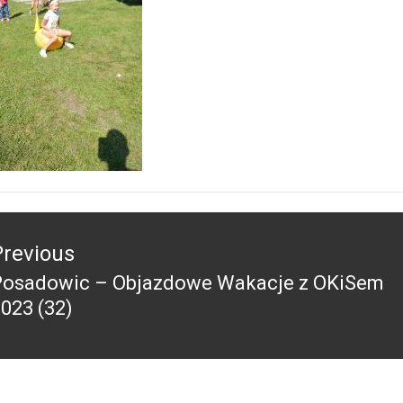
acja
Previous
Posadowic – Objazdowe Wakacje z OKiSem
revious
023 (32)
ost: