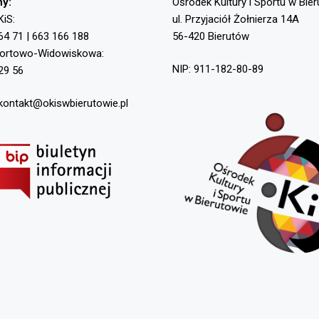
ny:
Ośrodek Kultury i Sportu w Bie
KiS:
ul. Przyjaciół Żołnierza 14A
64 71 | 663 166 188
56-420 Bierutów
portowo-Widowiskowa:
NIP: 911-182-80-89
29 56
 kontakt@okiswbierutowie.pl