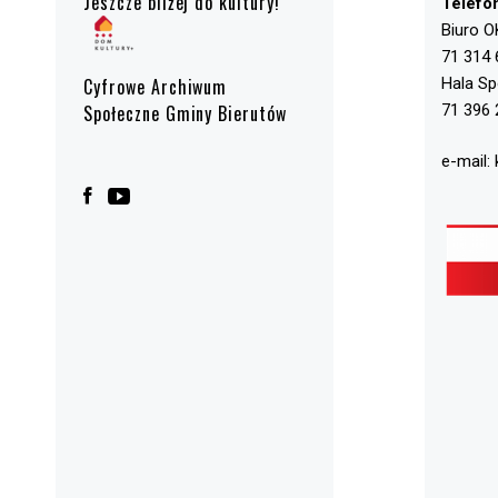
Jeszcze bliżej do kultury!
Telefo
Biuro O
71 314 
Hala S
Cyfrowe Archiwum
71 396 
Społeczne Gminy Bierutów
e-mail: