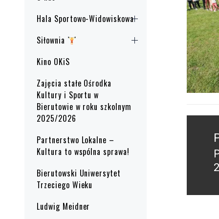
Hala Sportowo-Widowiskowa
Siłownia
Kino OKiS
Zajęcia stałe Ośrodka
Kultury i Sportu w
Bierutowie w roku szkolnym
2025/2026
Nawig
wpisu
Partnerstwo Lokalne –
Kultura to wspólna sprawa!
P
2
Bierutowski Uniwersytet
p
Trzeciego Wieku
Ludwig Meidner