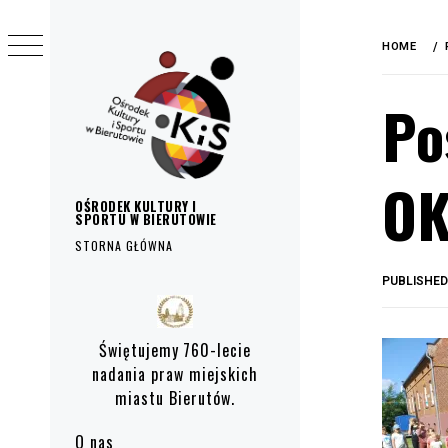
do
Skip
treści
to
HOME
content
Po
OK
OŚRODEK KULTURY I
SPORTU W BIERUTOWIE
STORNA GŁÓWNA
PUBLISHE
Primary
Menu
Świętujemy 760-lecie
nadania praw miejskich
miastu Bierutów.
O nas