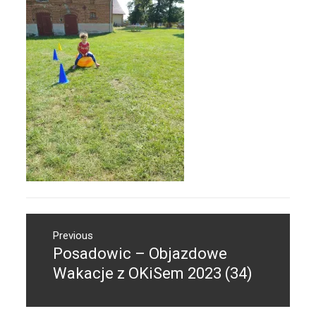
Nawigacja
Previous
wpisu
Posadowic – Objazdowe
Previous
post:
Wakacje z OKiSem 2023 (34)