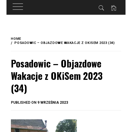
do
treści
Skip
to
HOME
content
POSADOWIC – OBJAZDOWE WAKACJE Z OKISEM 2023 (34)
Posadowic – Objazdowe
Wakacje z OKiSem 2023
(34)
BY
PUBLISHED ON
9 WRZEŚNIA 2023
OKIS