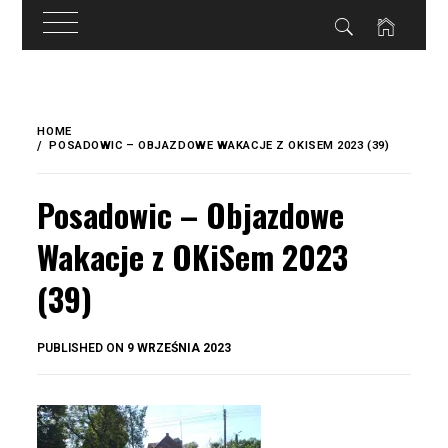
do
treści
Skip
to
HOME
content
POSADOWIC – OBJAZDOWE WAKACJE Z OKISEM 2023 (39)
Posadowic – Objazdowe
Wakacje z OKiSem 2023
(39)
BY
PUBLISHED ON
9 WRZEŚNIA 2023
OKIS