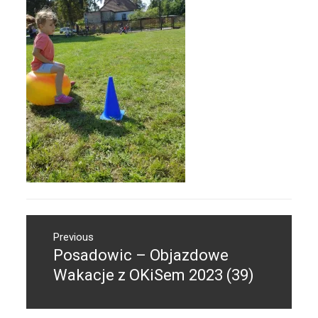
Nawigacja
Previous
wpisu
Posadowic – Objazdowe
Previous
post:
Wakacje z OKiSem 2023 (39)