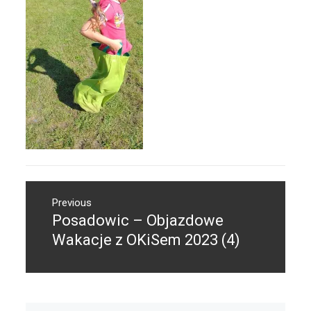
Nawigacja
Previous
wpisu
Posadowic – Objazdowe
Previous
post:
Wakacje z OKiSem 2023 (4)