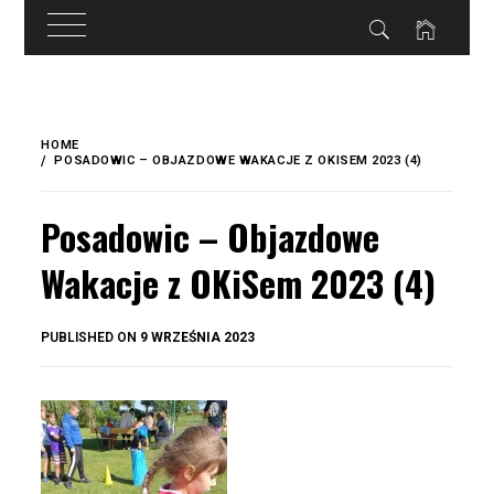
do
treści
Skip
to
HOME
content
POSADOWIC – OBJAZDOWE WAKACJE Z OKISEM 2023 (4)
Posadowic – Objazdowe
Wakacje z OKiSem 2023 (4)
BY
PUBLISHED ON
9 WRZEŚNIA 2023
OKIS