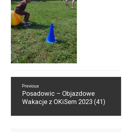
Nawigacja
Previous
wpisu
Posadowic – Objazdowe
Previous
post:
Wakacje z OKiSem 2023 (41)