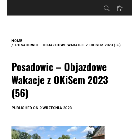
do
treści
Skip
to
HOME
content
POSADOWIC – OBJAZDOWE WAKACJE Z OKISEM 2023 (56)
Posadowic – Objazdowe
Wakacje z OKiSem 2023
(56)
BY
PUBLISHED ON
9 WRZEŚNIA 2023
OKIS