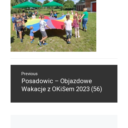
Nawigacja
Previous
wpisu
Posadowic – Objazdowe
Previous
post:
Wakacje z OKiSem 2023 (56)