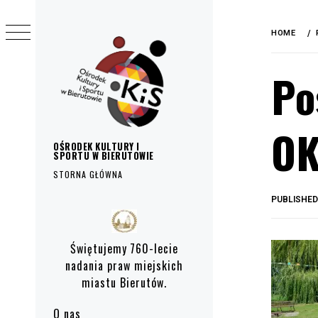
do
Skip
treści
to
HOME
content
Po
OK
OŚRODEK KULTURY I
SPORTU W BIERUTOWIE
STORNA GŁÓWNA
PUBLISHE
Primary
Menu
Świętujemy 760-lecie
nadania praw miejskich
miastu Bierutów.
O nas