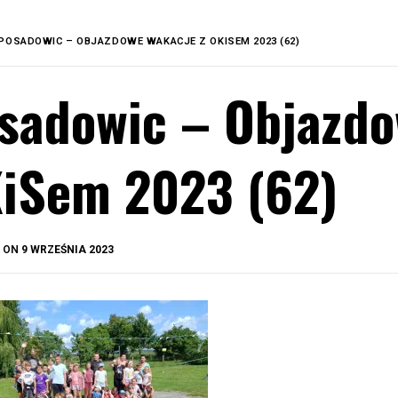
POSADOWIC – OBJAZDOWE WAKACJE Z OKISEM 2023 (62)
sadowic – Objazdo
iSem 2023 (62)
BY
D ON
9 WRZEŚNIA 2023
OKIS