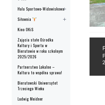
Hala Sportowo-Widowiskowa
Siłownia
Kino OKiS
Zajęcia stałe Ośrodka
Nawig
Kultury i Sportu w
wpisu
Bierutowie w roku szkolnym
P
2025/2026
2
p
Partnerstwo Lokalne –
Kultura to wspólna sprawa!
Bierutowski Uniwersytet
Trzeciego Wieku
Ludwig Meidner