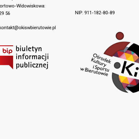
portowo-Widowiskowa:
NIP: 911-182-80-89
29 56
 kontakt@okiswbierutowie.pl