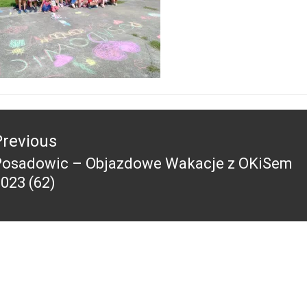
acja
Previous
Posadowic – Objazdowe Wakacje z OKiSem
revious
023 (62)
ost: