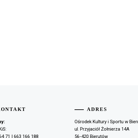
KONTAKT
ADRES
ny:
Ośrodek Kultury i Sportu w Bie
KiS:
ul. Przyjaciół Żołnierza 14A
64 71 | 663 166 188
56-420 Bierutów