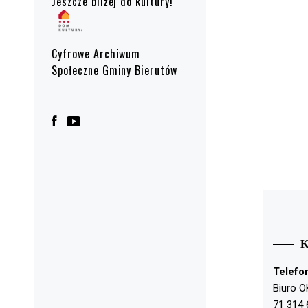
Jeszcze bliżej do kultury!
Cyfrowe Archiwum
Społeczne Gminy Bierutów
Telefo
Biuro O
71 314 