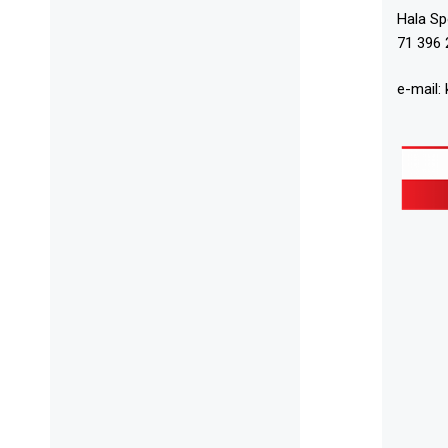
Hala S
71 396 
e-mail: