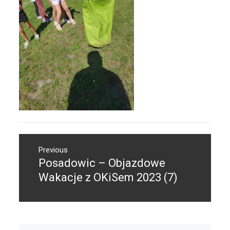
Nawigacja
Previous
wpisu
Posadowic – Objazdowe
Previous
post:
Wakacje z OKiSem 2023 (7)