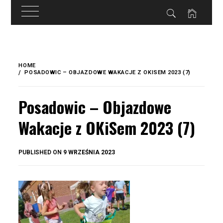
do
treści
Skip
to
HOME
content
POSADOWIC – OBJAZDOWE WAKACJE Z OKISEM 2023 (7)
Posadowic – Objazdowe
Wakacje z OKiSem 2023 (7)
BY
PUBLISHED ON
9 WRZEŚNIA 2023
OKIS