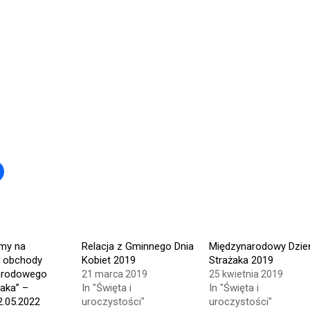
Click
to
share
on
r
Facebook
s
(Opens
in
new
w)
window)
my na
Relacja z Gminnego Dnia
Międzynarodowy Dzie
e obchody
Kobiet 2019
Strażaka 2019
arodowego
21 marca 2019
25 kwietnia 2019
żaka” –
In "Święta i
In "Święta i
2.05.2022
uroczystości"
uroczystości"