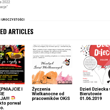
ia 2022
acje"
 I UROCZYSTOŚCI
ED ARTICLES
PNIAJCIE I
Życzenia
Dzień Dziecka
IE
Wielkanocne od
Bierutowie
pracowników OKiS
01.06.2019
JA!!!
kto porwał
o.