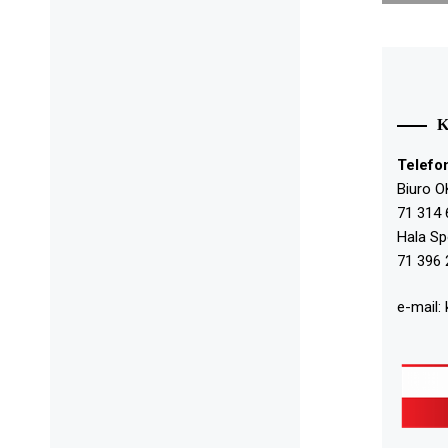
Telefo
Biuro O
71 314 
Hala S
71 396 
e-mail: