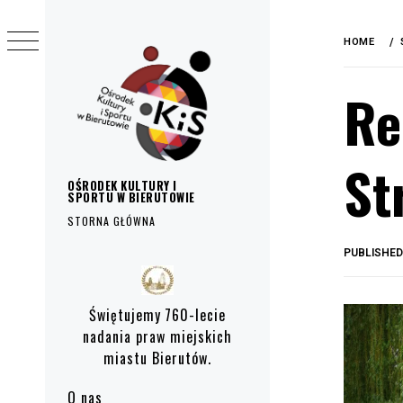
do
Skip
treści
to
HOME
content
Re
St
OŚRODEK KULTURY I
SPORTU W BIERUTOWIE
STORNA GŁÓWNA
PUBLISHE
Primary
Menu
Świętujemy 760-lecie
nadania praw miejskich
miastu Bierutów.
O nas