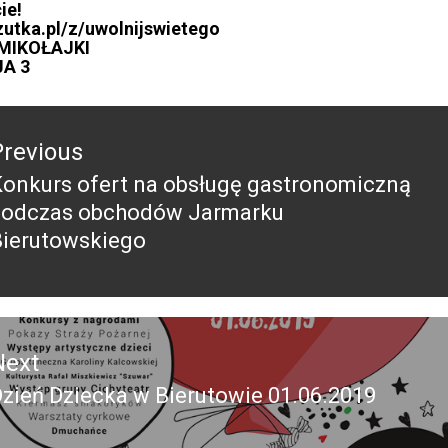
ie!
utka.pl/z/uwolnijswietego
MIKOŁAJKI
JA 3
acja
Previous
Konkurs ofert na obsługę gastronomiczną
revious
podczas obchodów Jarmarku
ost:
Bierutowskiego
Next
zień Dziecka w Bierutowie 01.06.2019
Next
ost: