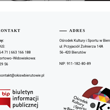
KONTAKT
ADRES
ny:
Ośrodek Kultury i Sportu w Bie
KiS:
ul. Przyjaciół Żołnierza 14A
64 71 | 663 166 188
56-420 Bierutów
portowo-Widowiskowa:
NIP: 911-182-80-89
29 56
 kontakt@okiswbierutowie.pl