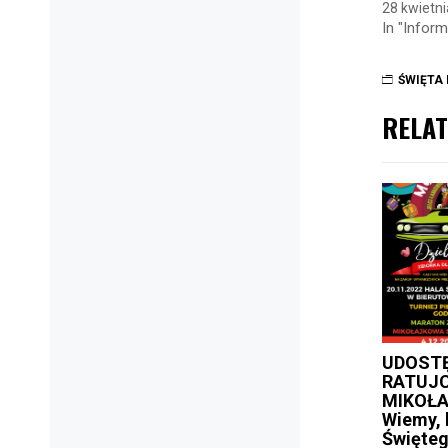
28 kwietn
In "Inform
ŚWIĘTA
RELAT
UDOSTĘ
RATUJC
MIKOŁA
Wiemy, 
Święteg