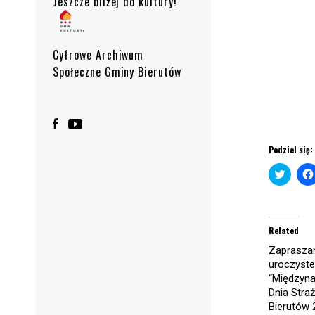
Jeszcze bliżej do kultury!
Cyfrowe Archiwum
Społeczne Gminy Bierutów
Podziel się:
Click
to
share
on
Twitte
(Open
in
Related
new
windo
Zaprasza
uroczyst
“Międzyn
Dnia Stra
Bierutów 